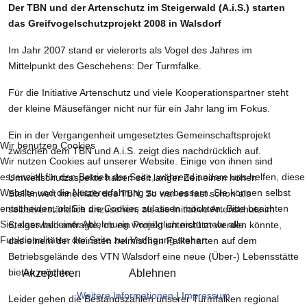
Der TBN und der Artenschutz im Steigerwald (A.i.S.) starten
das Greifvogelschutzprojekt 2008 in Walsdorf
Im Jahr 2007 stand er vielerorts als Vogel des Jahres im
Mittelpunkt des Geschehens: Der Turmfalke.
Für die Initiative Artenschutz und viele Kooperationspartner steht
der kleine Mäusefänger nicht nur für ein Jahr lang im Fokus.
Ein in der Vergangenheit umgesetztes Gemeinschaftsprojekt
Wir benutzen Cookies
zwischen dem TBN und A.i.S. zeigt dies nachdrücklich auf.
Wir nutzen Cookies auf unserer Website. Einige von ihnen sind
essenziell für den Betrieb der Seite, während andere uns helfen, diese
Umweltschutzaspekte haben seit langer Zeit einen hohen
Website und die Nutzererfahrung zu verbessern. Sie können selbst
Stellenwert innerhalb des TBN. So war es fast schon als
entscheiden, ob Sie die Cookies zulassen möchten. Bitte beachten
selbstverständlich anzusehen, als die Initiative Artenschutz im
Sie, dass bei einer Ablehnung womöglich nicht mehr alle
Steigerwald anfragte, ob ein Projekt unterstützt werden könnte,
Funktionalitäten der Seite zur Verfügung stehen.
das einem der kleinsten heimischen Falkenarten auf dem
Betriebsgelände des VTN Walsdorf eine neue (Über-) Lebensstätte
bieten möchte.
Akzeptieren
Ablehnen
Weitere Informationen
|
Impressum
Leider gehen die Bestandszahlen unserer Turmfalken regional