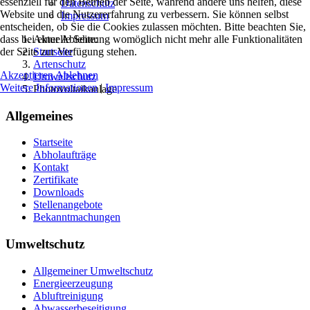
essenziell für den Betrieb der Seite, während andere uns helfen, diese
Datenschutz
Website und die Nutzererfahrung zu verbessern. Sie können selbst
Impressum
entscheiden, ob Sie die Cookies zulassen möchten. Bitte beachten Sie,
dass bei einer Ablehnung womöglich nicht mehr alle Funktionalitäten
Aktuelle Seite:
der Seite zur Verfügung stehen.
Startseite
Artenschutz
Akzeptieren
Ablehnen
Umweltschutz
Weitere Informationen
|
Impressum
Photovoltaikanlage
Allgemeines
Startseite
Abholaufträge
Kontakt
Zertifikate
Downloads
Stellenangebote
Bekanntmachungen
Umweltschutz
Allgemeiner Umweltschutz
Energieerzeugung
Abluftreinigung
Abwasserbeseitigung