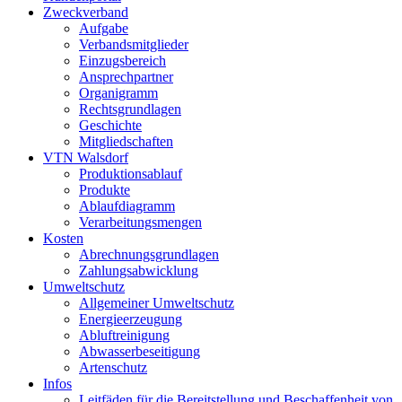
Zweckverband
Aufgabe
Verbandsmitglieder
Einzugsbereich
Ansprechpartner
Organigramm
Rechtsgrundlagen
Geschichte
Mitgliedschaften
VTN Walsdorf
Produktionsablauf
Produkte
Ablaufdiagramm
Verarbeitungsmengen
Kosten
Abrechnungsgrundlagen
Zahlungsabwicklung
Umweltschutz
Allgemeiner Umweltschutz
Energieerzeugung
Abluftreinigung
Abwasserbeseitigung
Artenschutz
Infos
Leitfäden für die Bereitstellung und Beschaffenheit von